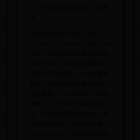
一、阿里指数查询官网入口在哪
里
阿里指数的官方网站入口在
（https://index.1688.com/）；
商家可以通过阿里指数了解阿里
旗下电商平台的商品搜索趋势以
及行业热门关键词、人群画像等
数据。对于阿里指数查询官网入
口在哪里，为什么无法打开阿里
指数了，这个问题还有疑问的
话，可以加幕思城的创始人火星
老师免费咨询，他的微信号是
huoxing997。火星老师的电商