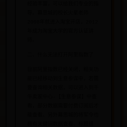
经验丰富，可以给我们专业的指
导。幕思城的校长火星老师
2008年就进入淘宝开店，2012
年成为淘宝大学的官方认证讲
师。
二、什么无法打开阿里指数了
目前阿里指数已经关闭，相关功
能已经移动到生意参谋中，若需
要查询相关数据，可以进入到千
牛卖家中心-【生意参谋】中查
看，部分数据需要付费订阅后才
能查看。另外幕思城的将军令也
拥有关键词数据查看、标题组