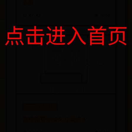
利器
📅 07-02
👁️ 4802
点击进入首页
365BET官方网投
盗窃报警后多久立案抓人