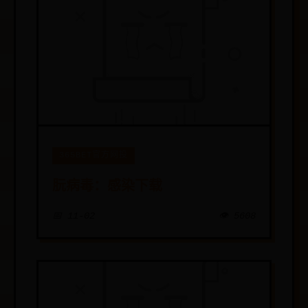
365BET官方网投
朊病毒：感染下载
📅 11-02
👁️ 5608