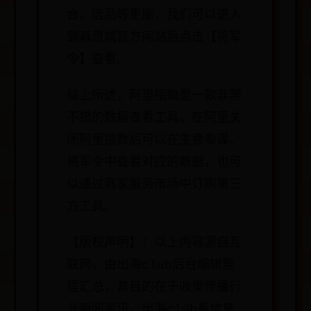
合、选品等更能，我们可以进入
到幕思城官方网站后点击【将军
令】查看。
综上所述，阿里指数是一款非常
不错的数据查看工具，在阿里关
闭阿里指数后可以在生意参谋、
将军令中查看对应的数据，也可
以通过商家服务市场中订购第三
方工具。
【版权声明】：以上内容源自互
联网，由出海club后台编辑整
理汇总，其目的在于收集传播行
业新闻资讯。出海club系信息