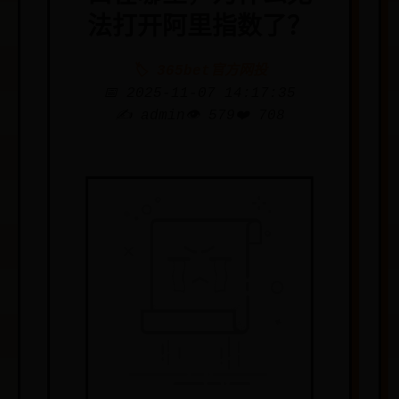
法打开阿里指数了？
🏷️ 365bet官方网投
📅 2025-11-07 14:17:35
✍️ admin
👁️ 579
❤️ 708