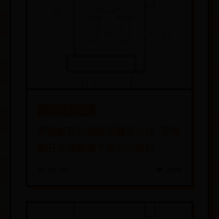
365BET官方网投
罗格朗开关插座质量怎么样 罗格
朗开关插座哪个系列比较好
📅 10-04
👁️ 4999