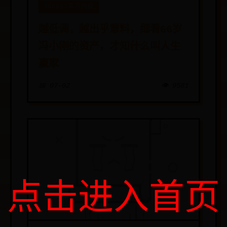
365BET官方网投
越低调，越出乎意料，细看66岁
冯小刚的资产，才知什么叫人生
赢家
📅 07-02
👁️ 9581
点击进入首页