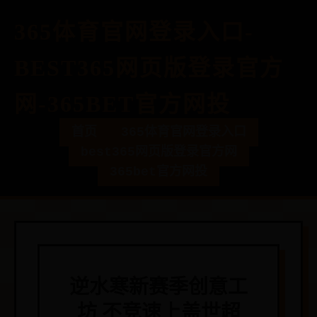
365体育官网登录入口-
BEST365网页版登录官方
网-365BET官方网投
首页
365体育官网登录入口
best365网页版登录官方网
365bet官方网投
逆水寒新赛季创意工
坊 不竞速上盖世超