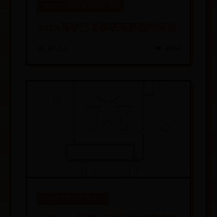
BEST365网页版登录官方网
2024赛季巴戈联联赛赛程时间表
📅 07-18
👁️ 3794
365体育官网登录入口