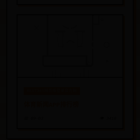
BEST365网页版登录官方网
体育新闻APP排行榜
📅 09-03
👁️ 3416