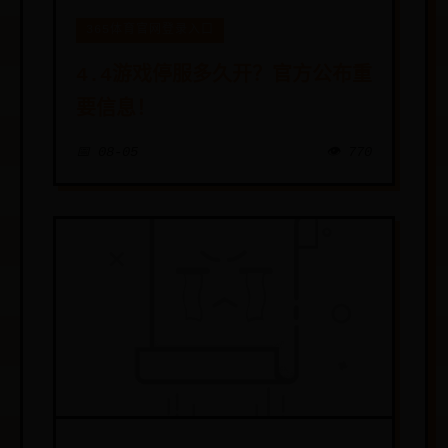
365体育官网登录入口
4.4游戏停服多久开？官方公布重
要信息！
📅 08-05
👁️ 770