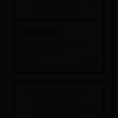
365体育官网登录入口
手衝濾杯有哪些？各有什麼不
同？濾杯的特點？
📅 07-12
👁️ 9594