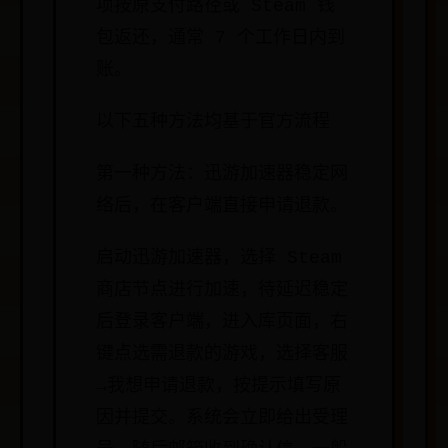
项按原支付路径或 Steam 钱
包返还，通常 7 个工作日内到
账。
以下五种方法均基于官方流程
第一种方法：迅游加速器稳定网
络后，在客户端直接申请退款。
启动迅游加速器，选择 Steam
商店节点进行加速，待延迟稳定
后登录客户端，进入库页面，右
键点选需退款的游戏，选择客服
→我想申请退款，按提示填写原
因并提交。系统会立即给出受理