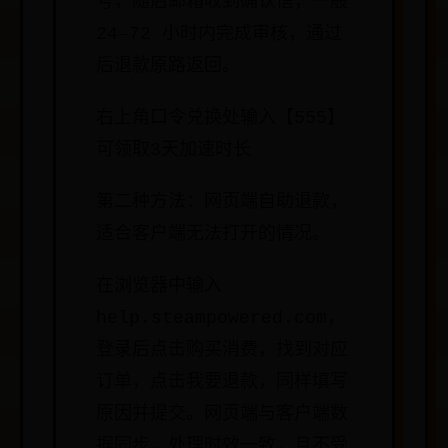
号，随后邮箱收到确认信，一般
24–72 小时内完成审核，通过
后退款原路返回。
右上角口令兑换处输入【555】
可领取3天加速时长
第二种方法：网页端自助退款，
适合客户端无法打开的情况。
在浏览器中输入
help.steampowered.com，
登录后点击购买消费，找到对应
订单，点击我要退款，同样填写
原因并提交。网页端与客户端数
据同步，处理时效一致，且不受