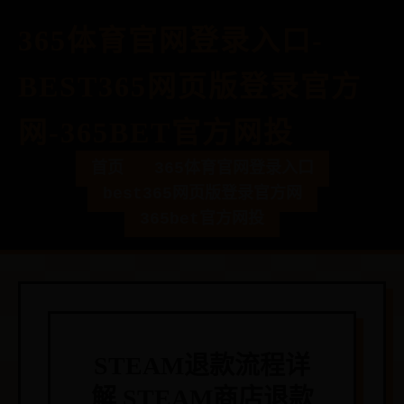
365体育官网登录入口-
BEST365网页版登录官方
网-365BET官方网投
首页
365体育官网登录入口
best365网页版登录官方网
365bet官方网投
STEAM退款流程详
解 STEAM商店退款