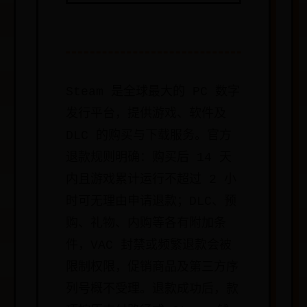
Steam 是全球最大的 PC 数字
发行平台，提供游戏、软件及
DLC 的购买与下载服务。官方
退款规则明确：购买后 14 天
内且游戏累计运行不超过 2 小
时可无理由申请退款；DLC、预
购、礼物、内购等各有附加条
件，VAC 封禁或频繁退款会被
限制权限，促销商品及第三方序
列号概不受理。退款成功后，款