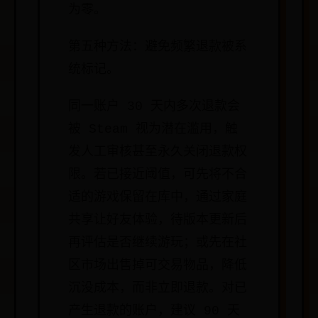
为零。
第五种方法：避免频繁退款被系
统标记。
同一账户 30 天内多次退款会
被 Steam 视为潜在滥用，触
发人工审核甚至永久关闭退款权
限。若已接近阈值，可先将不合
适的游戏保留在库中，通过家庭
共享让好友体验，待版本更新后
再评估是否继续游玩；或先在社
区市场出售掉可交易物品，降低
沉没成本，而非立即退款。对已
产生退款的账户，建议 90 天