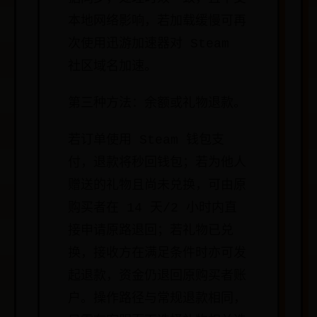
本地网络影响，若加载缓慢可再
次使用迅游加速器对 Steam
社区域名加速。
第三种方法：余额或礼物退款。
若订单使用 Steam 钱包支
付，退款将秒回钱包；若为他人
赠送的礼物且尚未兑换，可由原
购买者在 14 天/2 小时内直
接申请原路退回；若礼物已兑
换，接收方在满足条件时亦可发
起退款，资金仍退回原购买者账
户。操作路径与常规退款相同，