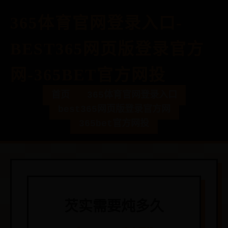
365体育官网登录入口-
BEST365网页版登录官方
网-365BET官方网投
首页
365体育官网登录入口
best365网页版登录官方网
365bet官方网投
芡实需要炖多久