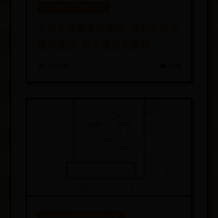
365体育官网登录入口
十首太极拳音乐推荐 最好听的太
极拳音乐 练太极音乐推荐
📅 06-29
👁️ 555
BEST365网页版登录官方网