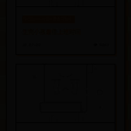
BEST365网页版登录官方网
生完小孩最佳上班时间
📅 07-09
👁️ 8063