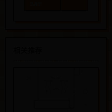
品类型
→
相关推荐