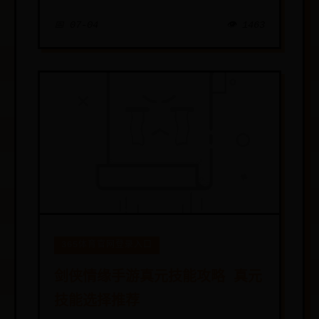
📅 07-04
👁️ 1463
365体育官网登录入口
剑侠情缘手游真元技能攻略 真元
技能选择推荐