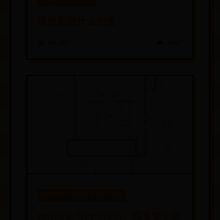
365BET官方网投
黄疸要做什么检查
📅 06-27
👁️ 4607
BEST365网页版登录官方网
OKX与火币Pro对比，探寻哪个更