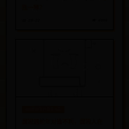
胜一筹？
📅 10-22
👁️ 4988
365体育官网登录入口
属猴遇蛇年对谁不利，属猴人在