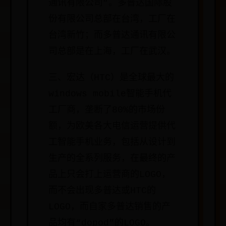
通讯有限公司”。多普达国际股
份有限公司总部在台湾，工厂在
台湾新竹；而多普达通讯有限公
司总部是在上海，工厂在武汉。
三、宏达（HTC）是全球最大的
windows mobile智能手机代
工厂商，垄断了80%的市场份
额，为欧美各大电信运营提供代
工智能手机业务，包括从设计到
生产的全系列服务，在最终的产
品上只会打上运营商的LOGO，
而不会出现多普达或HTC的
LOGO，而自家多普达销售的产
品均有“dopod”的LOGO。