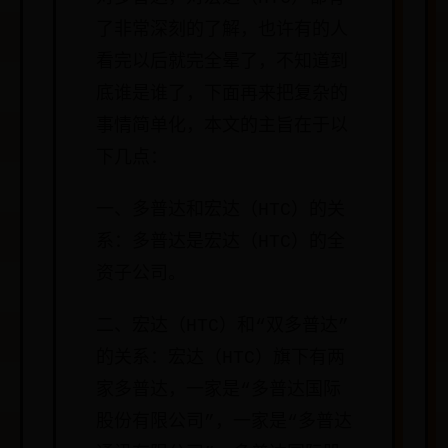
了非常深刻的了解，也许有的人
看完以后就完全晕了，不知道到
底谁是谁了，下面再来把复杂的
事情简单化，本文的主旨在于以
下几点：
一、多普达和宏达（HTC）的关
系：多普达是宏达（HTC）的全
资子公司。
二、宏达（HTC）和“双多普达”
的关系：宏达（HTC）旗下有两
家多普达，一家是“多普达国际
股份有限公司”，一家是“多普达