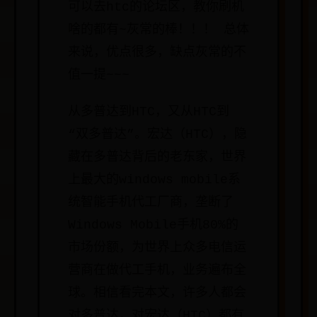
可以去htc的论坛区，教你刷机
啥的都有~灰常的棒！！！ 总体
来说，优点很多，缺点灰常的不
值一提~~~
从多普达到HTC，又从HTC到
“双多普达”。宏达（HTC），隐
藏在多普达背后的老东家，世界
上最大的windows mobile系
统智能手机代工厂商，垄断了
Windows Mobile手机80%的
市场份额，为世界上众多电信运
营商在做代工手机，业务遍布全
球。相信看完本文，许多人都会
对多普达，对宏达（HTC）都有