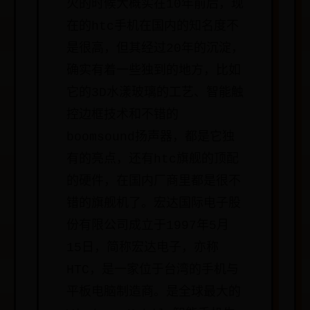
火的时候大概实在10年前后，现
在的htc手机在国内的知名度不
是很高，但其经过20年的沉淀，
确实有着一些独到的地方，比如
它的3D水漾玻璃的工艺、智能触
控边框技术和不错的
boomsound扬声器，都是它独
有的亮点，还有htc旗舰的顶配
的硬件，在国内厂商里都是很不
错的旗舰机了。宏达国际电子股
份有限公司成立于1997年5月
15日，简称宏达电子，亦称
HTC，是一家位于台湾的手机与
平板电脑制造商。是全球最大的