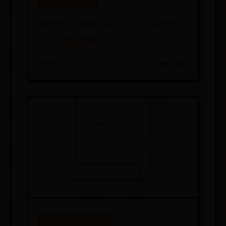
365BET官方网投
骁龙821和骁龙625 2025骁龙
625还能战吗
📅 08-12
👁️ 3293
365体育官网登录入口