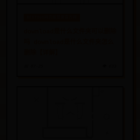
BEST365网页版登录官方网
download是什么文件夹可以删除
吗 download是什么文件夹怎么
删除【详解】
📅 07-25
👁️ 633