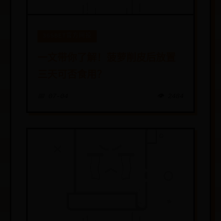
365BET官方网投
一文带你了解！菠萝削皮后放置
三天可否食用？
📅 07-04
👁️ 2484