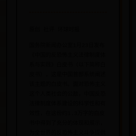
原创 社评 环球时报
国务院新闻办公室1月23日发布
《中国的反恐怖主义法律制度体
系与实践》白皮书（以下简称白
皮书），这是中国首部系统阐述
该主题的白皮书。面对恐怖主义
这个人类社会的公敌，中国反恐
法律制度体系建设的科学性和有
效性，在这份约1.3万字的白皮
书中得到了充分的体现和展示，
为全世界的反恐怖主义斗争提供