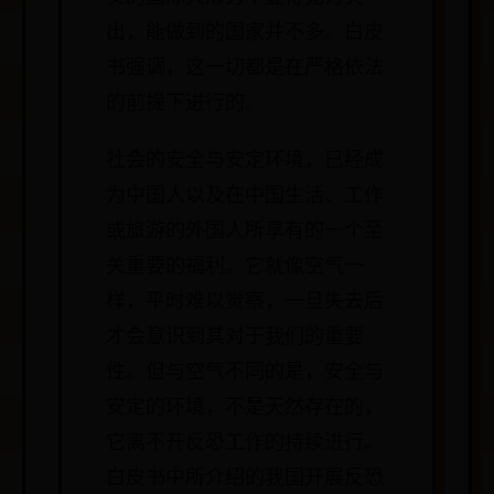
出，能做到的国家并不多。白皮
书强调，这一切都是在严格依法
的前提下进行的。
社会的安全与安定环境，已经成
为中国人以及在中国生活、工作
或旅游的外国人所享有的一个至
关重要的福利。它就像空气一
样，平时难以觉察，一旦失去后
才会意识到其对于我们的重要
性。但与空气不同的是，安全与
安定的环境，不是天然存在的，
它离不开反恐工作的持续进行。
白皮书中所介绍的我国开展反恐