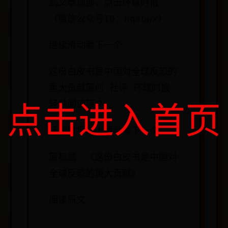
到文章顶部，点击环球时报
（微信公众号ID：hqsbwx）
继续滑动看下一个
这份白皮书是中国对全球反恐的
重大贡献原创 社评 环球时报
轻触阅读原文
点击进入首页
环球时报向上滑动看下一个
原标题：《这份白皮书是中国对
全球反恐的重大贡献》
阅读原文