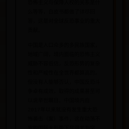
恐怖主义与保障人权的关系是什
么等等，白皮书都做了详尽回
答，这是对全球反恐事业的重大
贡献。
中国是人口众多的多民族国家，
地域广阔，境内面临的恐怖主义
威胁不容低估，反恐形势的复杂
性和严峻性在全世界都算高的。
但没有人能够否认，中国反恐斗
争卓有成效，取得的成果甚至可
以说举世瞩目。中国境内自
2017年以来就没有发生重大恐
怖袭击（案）事件，这在动荡不
安的国际大形势下显得尤为突