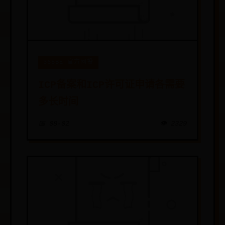
365BET官方网投
ICP备案和ICP许可证申请各需要
多长时间
📅 08-02
👁️ 2329