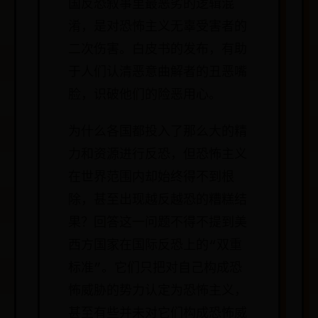
国反恐叙事里最恶劣的逻辑混
淆，是对恐怖主义无辜受害者的
二次伤害。白皮书的发布，有助
于人们认清恶意曲解者的丑恶嘴
脸，识破他们的险恶用心。
为什么各国都投入了那么大的精
力和资源进行反恐，但恐怖主义
在世界范围内却始终得不到根
除，甚至出现越反越恐的糟糕结
果？回答这一问题不得不提到美
西方国家在国际反恐上的“双重
标准”。它们只把对自己构成恐
怖威胁的势力认定为恐怖主义，
甚至有些并未对它们构成恐怖威