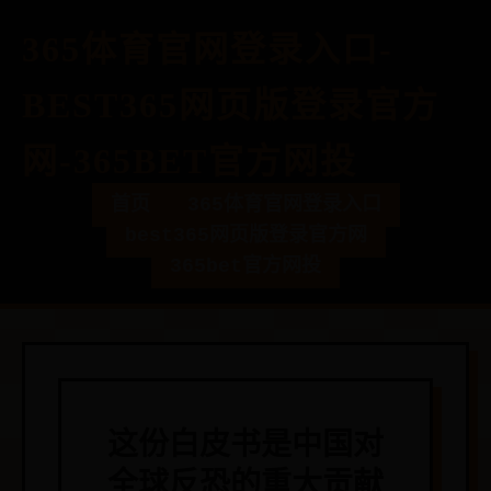
365体育官网登录入口-
BEST365网页版登录官方
网-365BET官方网投
首页
365体育官网登录入口
best365网页版登录官方网
365bet官方网投
这份白皮书是中国对
全球反恐的重大贡献