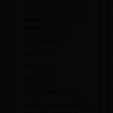
一直身体力行的。中国的实践，
是国际反恐怖主义法治化事业的
重要组成部分。白皮书的发布，
清晰地展现了这一点。
本文系环球时报社评
审核 | 卢长银
编辑 | 于泽淼
校对 | 吴锦
了解《环球时报》的三观
请长按下方二维码关注我们or回