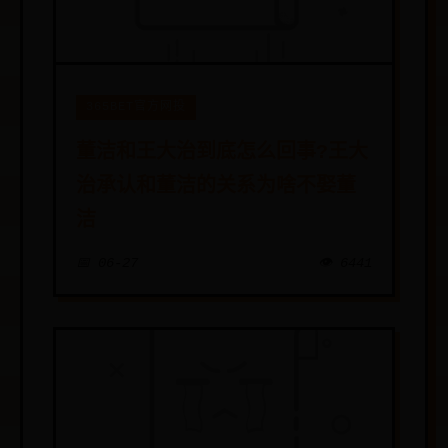
365BET官方网投
董洁和王大治到底怎么回事?王大
治承认和董洁的关系为啥不娶董
洁
📅 06-27
👁️ 6441