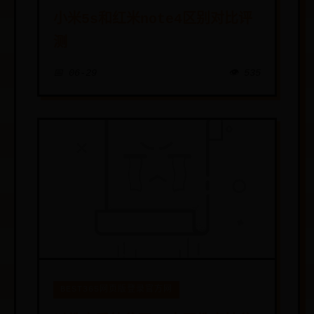
小米5s和红米note4区别对比评
测
📅 06-29
👁️ 535
BEST365网页版登录官方网