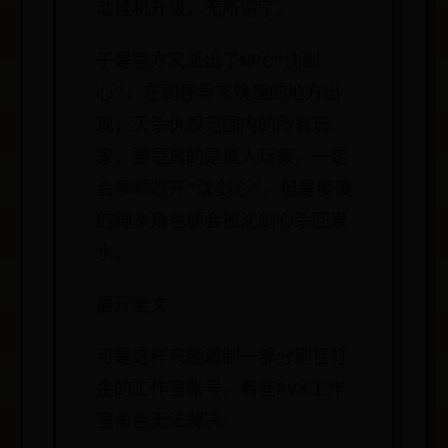
动挂机升级。无所谓了。
于是官方又派出了NPC“沈剑
心”，在刷怪异常快速的地方出
现，灭杀仇恨范围内的所有玩
家，要是真的是真人玩家，一定
会乖乖避开“沈剑心”，但是傻傻
的脚本角色便会被沈剑心杀回泉
水。
展开全文
可是这样只能遏制一部分刷怪打
金的工作室账号，有些PVX工作
室角色无法解决。