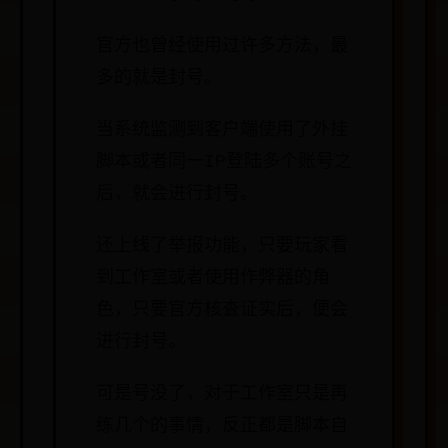
官方也曾经使用过许多方法，最
多的就是封号。
当系统监测到客户端使用了外挂
脚本或者同一IP登陆多个账号之
后，就会进行封号。
还上线了举报功能，只要玩家看
到工作室或者使用作弊器的角
色，只要官方核查证实后，便会
进行封号。
可是号没了，对于工作室只是再
练几个的事情，反正都是脚本自