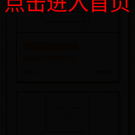
点击进入首页
BEST365网页版登录官方网
莙绎名字寓意及打分
📅 07-01
👁️ 8865