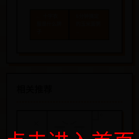
← 十字衣
5分钟搞定
服是什么牌
的玉米面粥
子
→
相关推荐